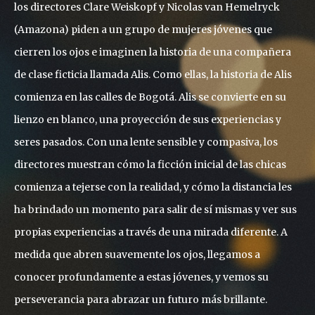
los directores Clare Weiskopf y Nicolas van Hemelryck
(Amazona) piden a un grupo de mujeres jóvenes que
cierren los ojos e imaginen la historia de una compañera
de clase ficticia llamada Alis. Como ellas, la historia de Alis
comienza en las calles de Bogotá. Alis se convierte en su
lienzo en blanco, una proyección de sus experiencias y
seres pasados. Con una lente sensible y compasiva, los
directores muestran cómo la ficción inicial de las chicas
comienza a tejerse con la realidad, y cómo la distancia les
ha brindado un momento para salir de sí mismas y ver sus
propias experiencias a través de una mirada diferente. A
medida que abren suavemente los ojos, llegamos a
conocer profundamente a estas jóvenes, y vemos su
perseverancia para abrazar un futuro más brillante.