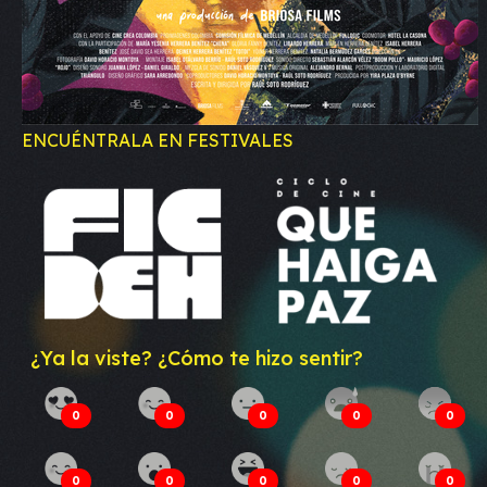
ENCUÉNTRALA EN FESTIVALES
¿Ya la viste? ¿Cómo te hizo sentir?
0
0
0
0
0
0
0
0
0
0