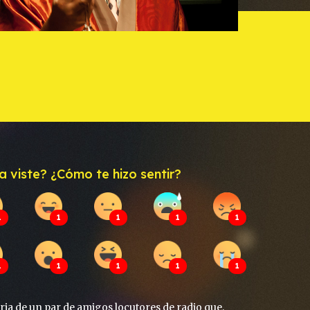
a viste? ¿Cómo te hizo sentir?
1
1
1
1
1
1
1
1
1
1
ria de un par de amigos locutores de radio que,