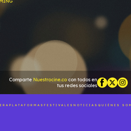
AMING
Comparte
Nuestrocine.co
con todos en
tus redes sociales
LERA
PLATAFORMAS
FESTIVALES
NOTICIAS
QUIÉNES SO