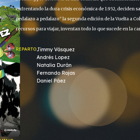
enfrentando la dura crisis económica de 1.952, deciden s
pedalazo a pedalazo” la segunda edición de la Vuelta a Col
recursos para viajar, inventan todo lo que sucede en la car
REPARTO
Jimmy Vásquez
Andrés Lopez
Natalia Durán
Fernando Rojas
Daniel Páez