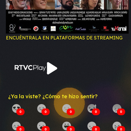
ENCUÉNTRALA EN PLATAFORMAS DE STREAMING
¿Ya la viste? ¿Cómo te hizo sentir?
0
0
0
0
0
0
0
0
0
0