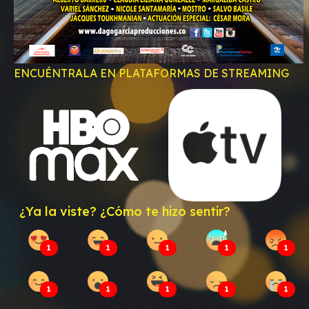
ENCUÉNTRALA EN PLATAFORMAS DE STREAMING
¿Ya la viste? ¿Cómo te hizo sentir?
1
1
1
1
1
1
1
1
1
1