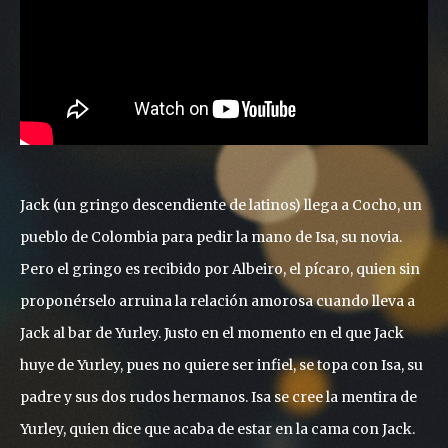
Jack (un gringo descendiente de latinos) llega a Cocho, un
pueblo de Colombia para pedir la mano de Isa, su novia.
Pero el gringo es recibido por Albeiro, el pícaro, quien sin
proponérselo arruina la relación amorosa cuando lleva a
Jack al bar de Yurley. Justo en el momento en el que Jack
huye de Yurley, pues no quiere ser infiel, se topa con Isa, su
padre y sus dos rudos hermanos. Isa se cree la mentira de
Yurley, quien dice que acaba de estar en la cama con Jack.