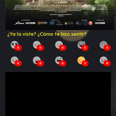
¿Ya la viste? ¿Cómo te hizo sentir?
0
0
0
0
0
0
0
0
1
0