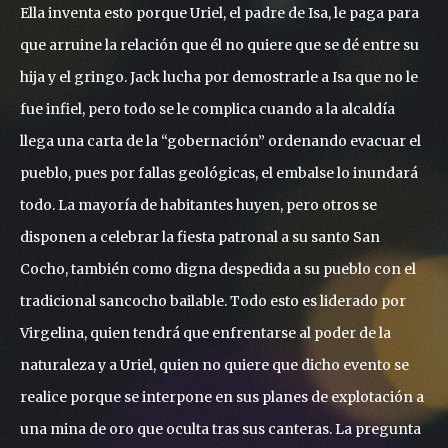
Ella inventa esto porque Uriel, el padre de Isa, le paga para
que arruine la relación que él no quiere que se dé entre su
hija y el gringo. Jack lucha por demostrarle a Isa que no le
fue infiel, pero todo se le complica cuando a la alcaldía
llega una carta de la “gobernación” ordenando evacuar el
pueblo, pues por fallas geológicas, el embalse lo inundará
todo. La mayoría de habitantes huyen, pero otros se
disponen a celebrar la fiesta patronal a su santo San
Cocho, también como digna despedida a su pueblo con el
tradicional sancocho bailable. Todo esto es liderado por
Virgelina, quien tendrá que enfrentarse al poder de la
naturaleza y a Uriel, quien no quiere que dicho evento se
realice porque se interpone en sus planes de explotación a
una mina de oro que oculta tras sus canteras. La pregunta