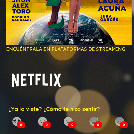
ENCUÉNTRALA EN PLATAFORMAS DE STREAMING
¿Ya la viste? ¿Cómo te hizo sentir?
0
0
0
0
0