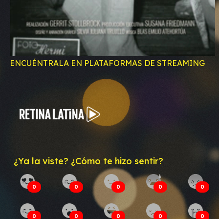
ENCUÉNTRALA EN PLATAFORMAS DE STREAMING
¿Ya la viste? ¿Cómo te hizo sentir?
0
0
0
0
0
0
0
0
0
0