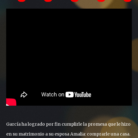
García ha logrado por fin cumplirle la promesa que le hizo
en su matrimonio a su esposa Amalia: comprarle una casa.