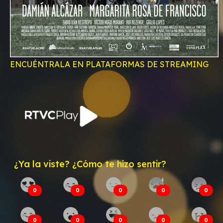
ENCUÉNTRALA EN PLATAFORMAS DE STREAMING
¿Ya la viste? ¿Cómo te hizo sentir?
0
0
0
0
0
0
0
0
0
0