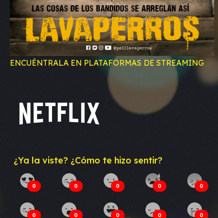
ENCUÉNTRALA EN PLATAFORMAS DE STREAMING
¿Ya la viste? ¿Cómo te hizo sentir?
0
0
0
0
0
0
0
0
0
0