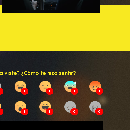
a viste? ¿Cómo te hizo sentir?
0
1
1
1
1
1
1
1
0
0