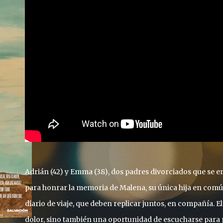
Adrián (42) y Emma (38), dos padres divorciados que se 
para honrar la memoria de Malena, su única hija en común
diario de viaje, que deben replicar juntos, en compañía. El
dolor, sino también una oportunidad de escucharse para