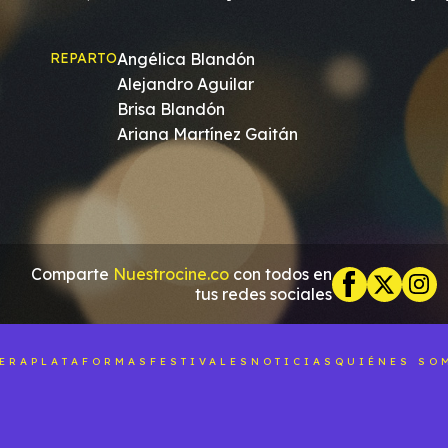
REPARTO
Angélica Blandón
Alejandro Aguilar
Brisa Blandón
Ariana Martínez Gaitán
Comparte
Nuestrocine.co
con todos en
tus redes sociales
LERA
PLATAFORMAS
FESTIVALES
NOTICIAS
QUIÉNES SO