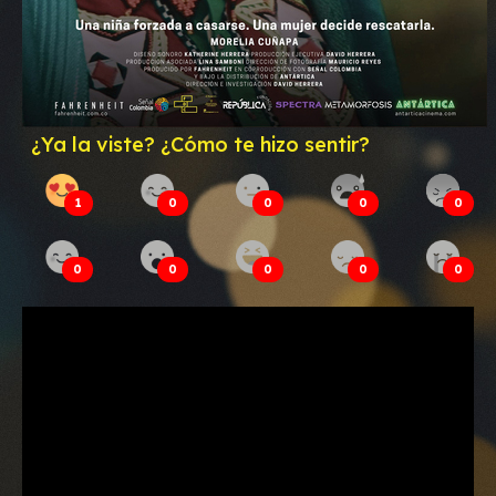
¿Ya la viste? ¿Cómo te hizo sentir?
1
0
0
0
0
0
0
0
0
0