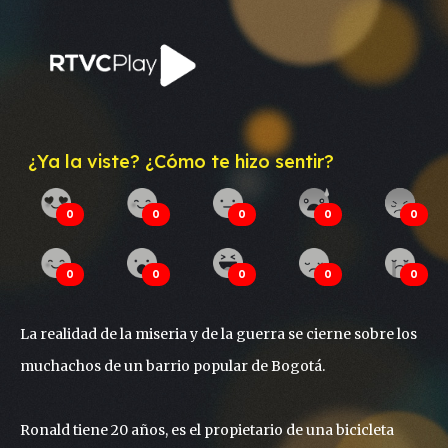
¿Ya la viste? ¿Cómo te hizo sentir?
0
0
0
0
0
0
0
0
0
0
La realidad de la miseria y de la guerra se cierne sobre los
muchachos de un barrio popular de Bogotá.
Ronald tiene 20 años, es el propietario de una bicicleta