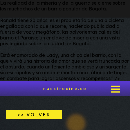
La realidad de la miseria y de la guerra se cierne sobre
los muchachos de un barrio popular de Bogotá.
Ronald tiene 20 años, es el propietario de una bicicleta
engallada con la que recorre, haciendo publicidad a
fuerza de voz y megáfono, las polvorientas calles del
barrio el Paraíso; un enclave de miseria con una vista
privilegiada sobre la ciudad de Bogotá.
Está enamorado de Lady, una chica del barrio, con la
que vivirá una historia de amor que se verá truncada por
el absurdo, cuando un teniente ambicioso y un sargento
sin escrúpulos y su amante montan una fábrica de bajas
en combate para lograr ascensos y recompensas.
" />
nuestrocine.co
<< VOLVER