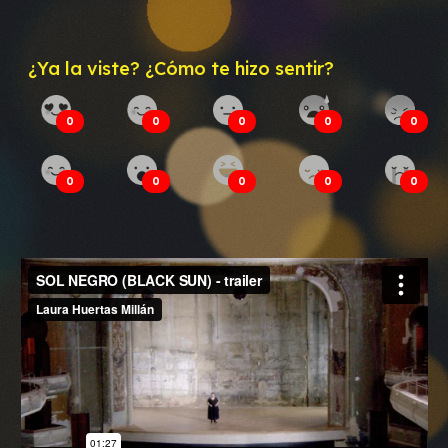
¿Ya la viste? ¿Cómo te hizo sentir?
0
0
0
0
0
0
0
0
0
0